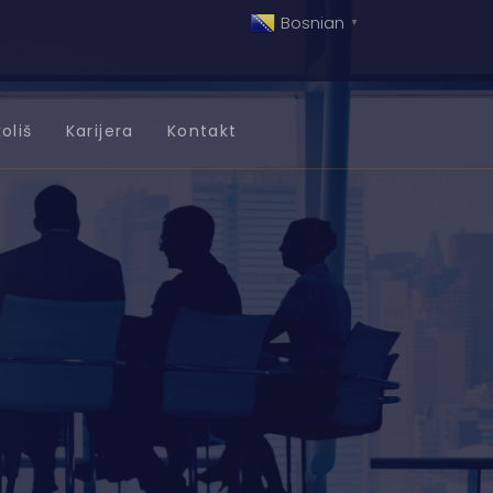
Bosnian
▼
oliš
Karijera
Kontakt