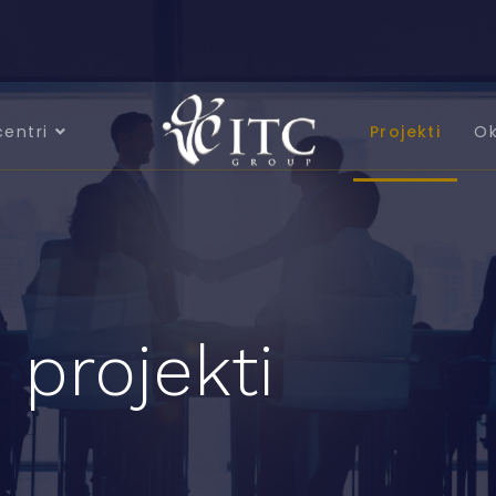
centri
Projekti
Ok
 projekti