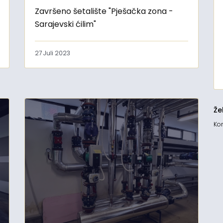
Završeno šetalište "Pješačka zona -
Sarajevski ćilim"
27 Juli 2023
Že
Kon