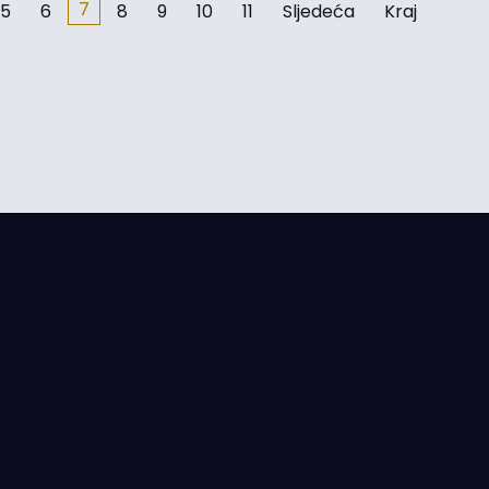
7
5
6
8
9
10
11
Sljedeća
Kraj