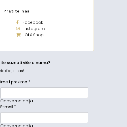
Pratite nas
Facebook
Instagram
OLX Shop
lite saznati više o nama?
taktirajte nas!
Ime i prezime
*
Obavezna polja.
E-mail
*
Obavezna polja.