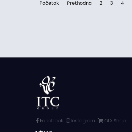
Početak
Prethodna
2
3
4
Facebook
Instagram
OLX Shop