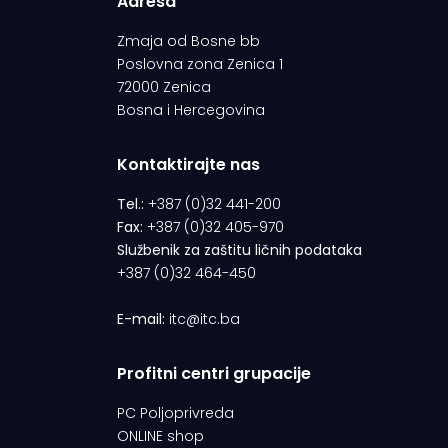
Adresa
Zmaja od Bosne bb
Poslovna zona Zenica 1
72000 Zenica
Bosna i Hercegovina
Kontaktirajte nas
Tel.:
+387 (0)32 441-200
Fax:
+387 (0)32 405-970
Službenik za zaštitu ličnih podataka
+387 (0)32 464-450
E-mail:
itc@itc.ba
Profitni centri grupacije
PC Poljoprivreda
ONLINE shop