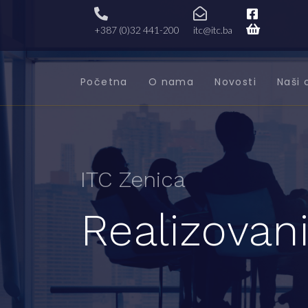
+387 (0)32 441-200
itc@itc.ba
Početna
O nama
Novosti
Naši 
ITC Zenica
Realizovani