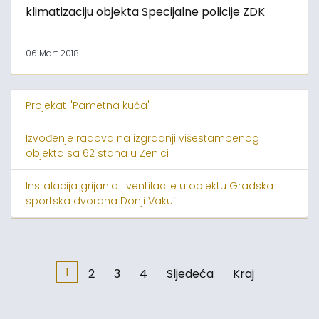
klimatizaciju objekta Specijalne policije ZDK
06 Mart 2018
Projekat "Pametna kuća"
Izvođenje radova na izgradnji višestambenog
objekta sa 62 stana u Zenici
Instalacija grijanja i ventilacije u objektu Gradska
sportska dvorana Donji Vakuf
1
2
3
4
Sljedeća
Kraj