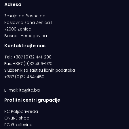
Adresa
Zmaja od Bosne bb
Poslovna zona Zenica 1
72000 Zenica
Bosna i Hercegovina
Kontaktirajte nas
Tel.:
+387 (0)32 441-200
Fax:
+387 (0)32 405-970
Službenik za zaštitu ličnih podataka
+387 (0)32 464-450
E-mail:
itc@itc.ba
Profitni centri grupacije
PC Poljoprivreda
ONLINE shop
PC Građevina