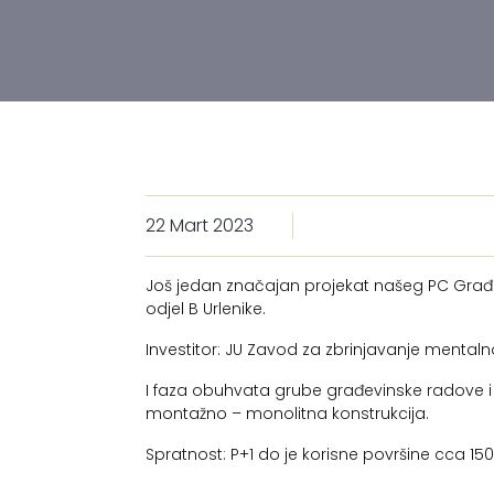
22 Mart 2023
Još jedan značajan projekat našeg PC Građ
odjel B Urlenike.
Investitor: JU Zavod za zbrinjavanje mentalno 
I faza obuhvata grube građevinske radove i i
montažno – monolitna konstrukcija.
Spratnost: P+1 do je korisne površine cca 15