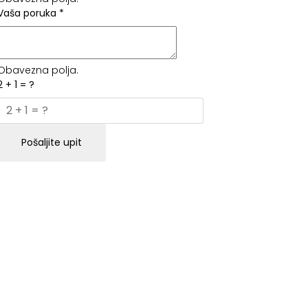
Vaša poruka
*
Obavezna polja.
2 + 1 = ?
Pošaljite upit