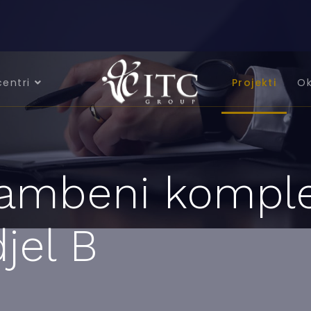
centri
Projekti
Ok
tambeni kompl
jel B