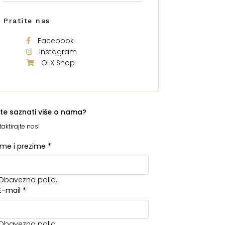
Pratite nas
Facebook
Instagram
OLX Shop
ite saznati više o nama?
aktirajte nas!
Ime i prezime
*
Obavezna polja.
E-mail
*
Obavezna polja.