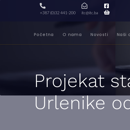
+387 (0)32 441-200
itc@itc.ba
Početna
O nama
Novosti
Naši 
Projekat s
Urlenike od