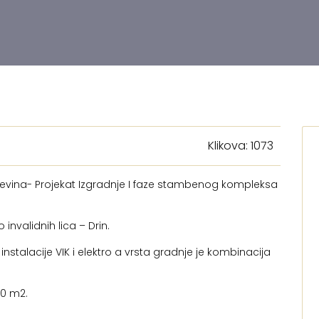
Klikova: 1073
evina- Projekat Izgradnje I faze stambenog kompleksa
invalidnih lica – Drin.
nstalacije VIK i elektro a vrsta gradnje je kombinacija
00 m2.