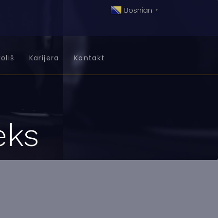
Bosnian
▼
oliš
Karijera
Kontakt
eks