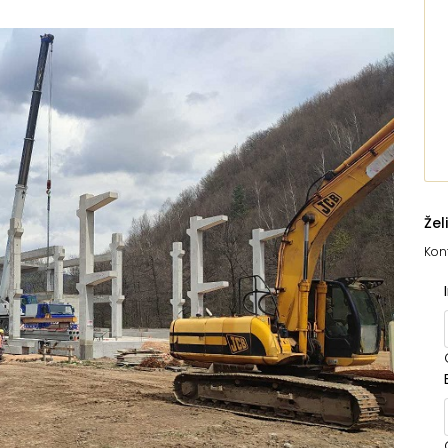
Žel
Kont