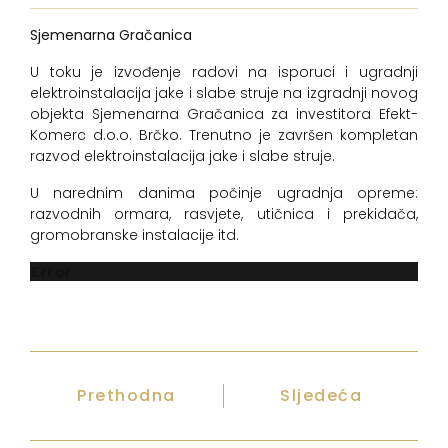
Sjemenarna Gračanica
U toku je izvođenje radovi na isporuci i ugradnji
elektroinstalacija jake i slabe struje na izgradnji novog
objekta Sjemenarna Gračanica za investitora Efekt-
Komerc d.o.o. Brčko. Trenutno je završen kompletan
razvod elektroinstalacija jake i slabe struje.
U narednim danima počinje ugradnja opreme:
razvodnih ormara, rasvjete, utičnica i prekidača,
gromobranske instalacije itd.
Error
Prethodna
Sljedeća