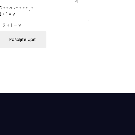
Obavezna polja.
2 + 1 = ?
Pošaljite upit