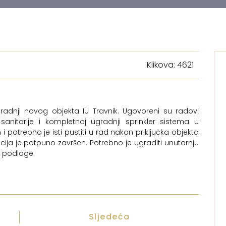
Klikova: 4621
radnji novog objekta IU Travnik. Ugovoreni su radovi
sanitarije i kompletnoj ugradnji sprinkler sistema u
 i potrebno je isti pustiti u rad nakon priključka objekta
cija je potpuno završen. Potrebno je ugraditi unutarnju
e podloge.
Sljedeća