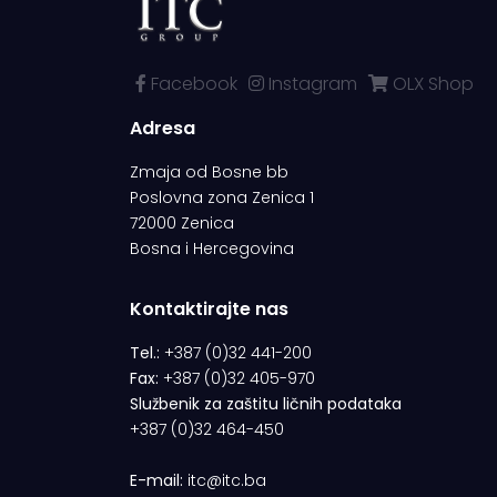
Facebook
Instagram
OLX Shop
Adresa
Zmaja od Bosne bb
Poslovna zona Zenica 1
72000 Zenica
Bosna i Hercegovina
Kontaktirajte nas
Tel.:
+387 (0)32 441-200
Fax:
+387 (0)32 405-970
Službenik za zaštitu ličnih podataka
+387 (0)32 464-450
E-mail:
itc@itc.ba