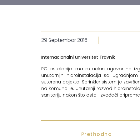
29 Septembar 2016
Internacionalni univerzitet Travnik
PC Instalacije ima aktuelan ugovor na izg
unutarnjih hidroinstalacija sa ugradnjom 
suterenu objekta. Sprinkler sistem je završen
na komunalije. Unutarnji razvod hidroinstala
sanitariju nakon što ostali izvođači priprem
Prethodna