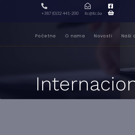
+387 (0)32 441-200
itc@itc.ba
Početna
O nama
Novosti
Naši 
Internacion