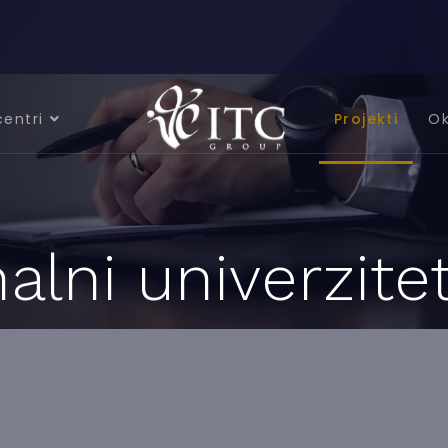
centri
Projekti
Ok
alni univerzite