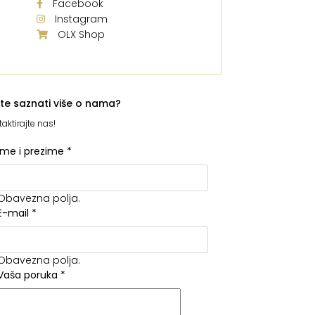
Facebook
Instagram
OLX Shop
ite saznati više o nama?
aktirajte nas!
Ime i prezime
*
Obavezna polja.
E-mail
*
Obavezna polja.
Vaša poruka
*