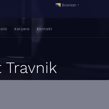
Bosnian
▼
oliš
Karijera
Kontakt
t Travnik