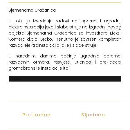
Sjemenarna Gračanica
U toku je izvođenje radovi na isporuci i ugradnji
elektroinstalacija jake i slabe struje na izgradnji novog
objekta Sjemenarna Gračanica za investitora Efekt-
Komerc d.o.o. Brčko. Trenutno je završen kompletan
razvod elektroinstalacija jake i slabe struje.
U narednim danima počinje ugradnja opreme:
razvodnih ormara, rasvjete, utičnica i prekidača,
gromobranske instalacije itd.
Error
Prethodna
Sljedeća