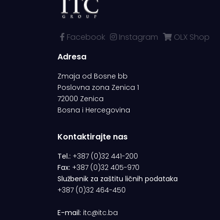
Facebook
Instagram
OLX Shop
Adresa
Zmaja od Bosne bb
Poslovna zona Zenica 1
72000 Zenica
Bosna i Hercegovina
Kontaktirajte nas
Tel.:
+387 (0)32 441-200
Fax:
+387 (0)32 405-970
Službenik za zaštitu ličnih podataka
+387 (0)32 464-450
E-mail:
itc@itc.ba