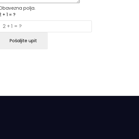
Obavezna polja.
2 + 1 = ?
Pošaljite upit