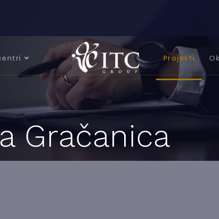
centri
Projekti
Ok
a Gračanica