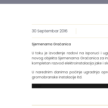
30 Septembar 2016
Sjemenarna Gračanica
U toku je izvođenje radovi na isporuci i ugr
novog objekta Sjemenarna Gračanica za inve
kompletan razvod elektroinstalacija jake i sl
U narednim danima počinje ugradnja oprem
gromobranske instalacije itd.
Error