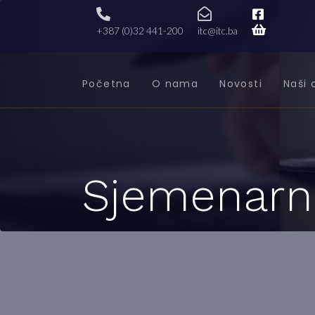
+387 (0)32 441-200
itc@itc.ba
Početna
O nama
Novosti
Naši 
Sjemenarn