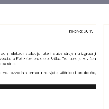
Klikova: 6045
adnji elektroinstalacija jake i slabe struje na izgradnji
stitora Efekt-Komerc d.o.o. Brčko. Trenutno je završen
abe struje.
e: razvodnih ormara, rasvjete, utičnica i prekidača,