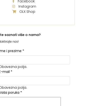
Facebook
Instagram
OLX Shop
ite saznati više o nama?
aktirajte nas!
Ime i prezime
*
Obavezna polja.
E-mail
*
Obavezna polja.
Vaša poruka
*