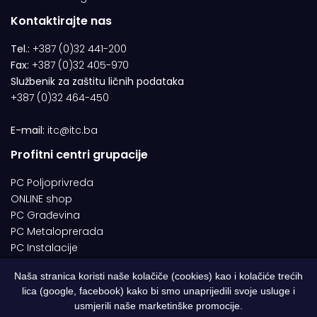
Kontaktirajte nas
Tel.:
+387 (0)32 441-200
Fax:
+387 (0)32 405-970
Službenik za zaštitu ličnih podataka
+387 (0)32 464-450
E-mail:
itc@itc.ba
Profitni centri grupacije
PC Poljoprivreda
ONLINE shop
PC Građevina
PC Metaloprerada
PC Instalacije
Naša stranica koristi naše kolačiče (cookies) kao i kolačiće trećih
lica (google, facebook) kako bi smo unaprijedili svoje usluge i
© 1994-2026 | ITC d.o.o. Zenica. Sva prava pridržana | Designed by
usmjerili naše marketinške promocije.
Web Studio NESA