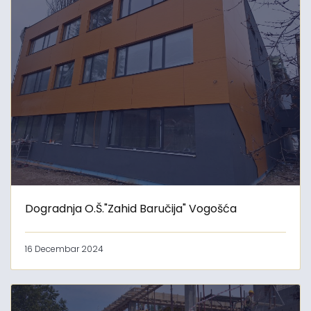
Dogradnja O.Š."Zahid Baručija" Vogošća
16 Decembar 2024