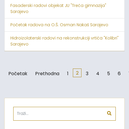
Fasaderski radovi objekat JU "Treća gimnazija"
Sarajevo
Početak radova na O.Š. Osman Nakaš Sarajevo
Hidroizolaterski radovi na rekonstrukciji vrtića "Kolibri"
Sarajevo
2
Početak
Prethodna
1
3
4
5
6