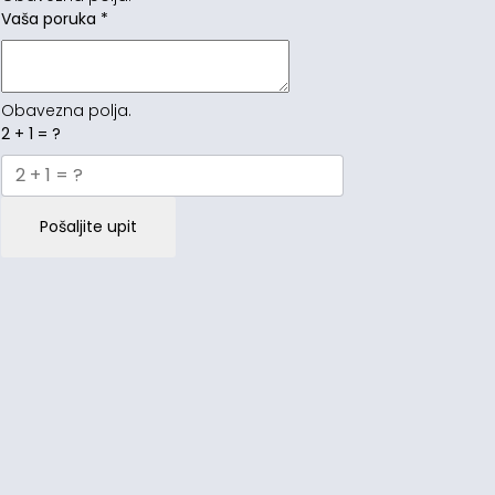
Vaša poruka
*
Obavezna polja.
2 + 1 = ?
Pošaljite upit