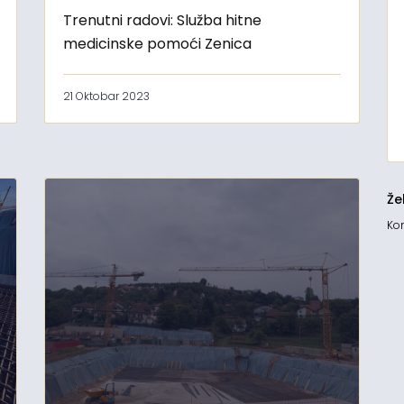
Trenutni radovi: Služba hitne
medicinske pomoći Zenica
21 Oktobar 2023
Že
Kon