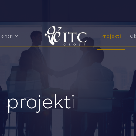
centri
Projekti
Ok
 projekti