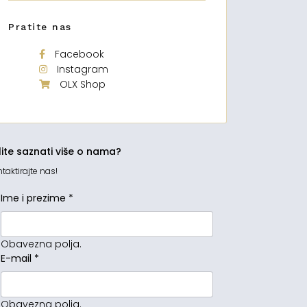
Pratite nas
Facebook
Instagram
OLX Shop
lite saznati više o nama?
taktirajte nas!
Ime i prezime
*
Obavezna polja.
E-mail
*
Obavezna polja.