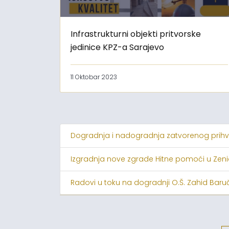
Infrastrukturni objekti pritvorske
jedinice KPZ-a Sarajevo
11 Oktobar 2023
Dogradnja i nadogradnja zatvorenog prihv
Izgradnja nove zgrade Hitne pomoći u Zeni
Radovi u toku na dogradnji O.Š. Zahid Baru