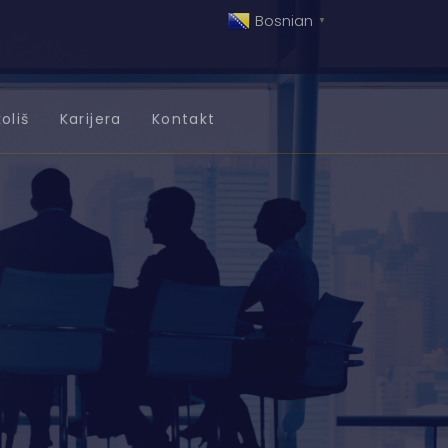
Bosnian
▼
oliš
Karijera
Kontakt