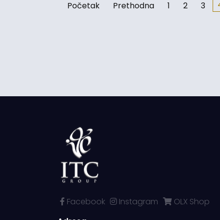
Početak
Prethodna
1
2
3
Facebook
Instagram
OLX Shop