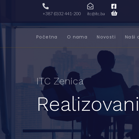
+387 (0)32 441-200
itc@itc.ba
Početna
O nama
Novosti
Naši 
ITC Zenica
Realizovani