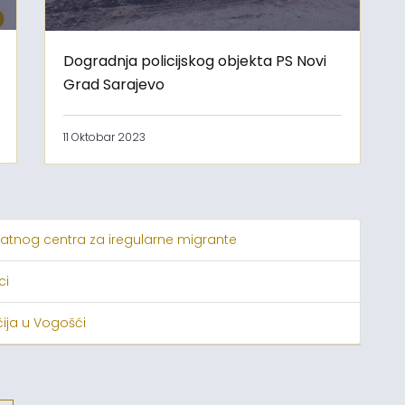
Dogradnja policijskog objekta PS Novi
Grad Sarajevo
11 Oktobar 2023
atnog centra za iregularne migrante
ci
čija u Vogošći