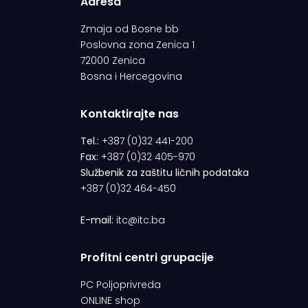
Adresa
Zmaja od Bosne bb
Poslovna zona Zenica 1
72000 Zenica
Bosna i Hercegovina
Kontaktirajte nas
Tel.:
+387 (0)32 441-200
Fax:
+387 (0)32 405-970
Službenik za zaštitu ličnih podataka
+387 (0)32 464-450
E-mail:
itc@itc.ba
Profitni centri grupacije
PC Poljoprivreda
ONLINE shop