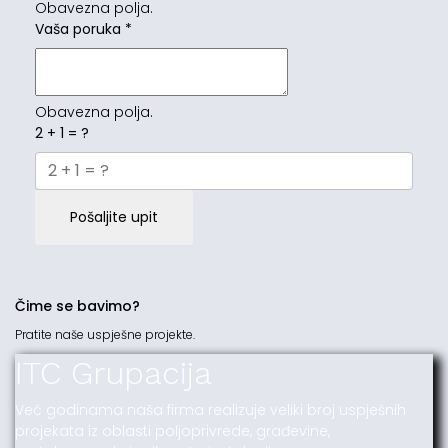
Obavezna polja.
Vaša poruka
*
Obavezna polja.
2 + 1 = ?
Pošaljite upit
Čime se bavimo?
Pratite naše uspješne projekte.
ITC Grupacija
Već godinama naša firma realizuje veliki broj uspješnih
projekata iz oblasti poljoprivrede, građevine,