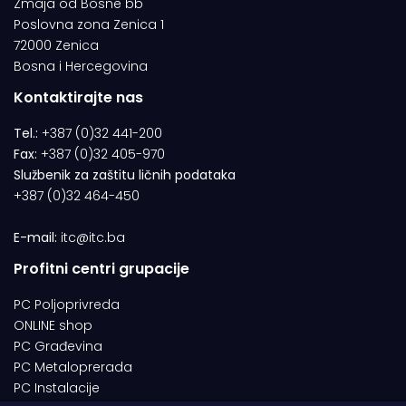
Zmaja od Bosne bb
Poslovna zona Zenica 1
72000 Zenica
Bosna i Hercegovina
Kontaktirajte nas
Tel.:
+387 (0)32 441-200
Fax:
+387 (0)32 405-970
Službenik za zaštitu ličnih podataka
+387 (0)32 464-450
E-mail:
itc@itc.ba
Profitni centri grupacije
PC Poljoprivreda
ONLINE shop
PC Građevina
PC Metaloprerada
PC Instalacije