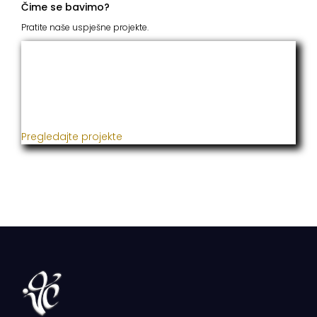
Čime se bavimo?
Pratite naše uspješne projekte.
ITC Grupacija
Već godinama naša firma realizuje veliki broj
uspješnih projekata iz oblasti poljoprivrede, građevine,
metaloprerade i svih vrsta instalacija.
Pregledajte projekte