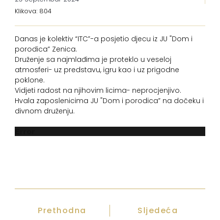
Klikova: 804
Danas je kolektiv “ITC”-a posjetio djecu iz JU "Dom i
porodica” Zenica.
Druženje sa najmlađima je proteklo u veseloj
atmosferi- uz predstavu, igru kao i uz prigodne
poklone.
Vidjeti radost na njihovim licima- neprocjenjivo.
Hvala zaposlenicima JU "Dom i porodica” na dočeku i
divnom druženju.
Error
Prethodna
Sljedeća