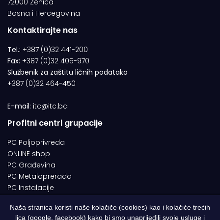
72000 Zenica
Bosna i Hercegovina
Kontaktirajte nas
Tel.:
+387 (0)32 441-200
Fax:
+387 (0)32 405-970
Službenik za zaštitu ličnih podataka
+387 (0)32 464-450
E-mail:
itc@itc.ba
Profitni centri grupacije
PC Poljoprivreda
ONLINE shop
PC Građevina
PC Metaloprerada
PC Instalacije
Naša stranica koristi naše kolačiče (cookies) kao i kolačiće trećih
lica (google, facebook) kako bi smo unaprijedili svoje usluge i