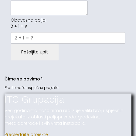
Obavezna polja.
2 + 1 = ?
Pošaljite upit
Čime se bavimo?
Pratite naše uspješne projekte.
ITC Grupacija
Već godinama naša firma realizuje veliki broj uspješnih
projekata iz oblasti poljoprivrede, građevine,
metaloprerade i svih vrsta instalacija.
Pregledajte projekte