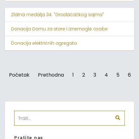
Zlatna medalja 34. "Gradačačkog sajma"
Donacija Domu za stare i iznemogle osobe
Donacija električnih agregata
Početak
Prethodna
1
2
3
4
5
6
Pratite nas