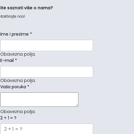
lite saznati više o nama?
taktirajte nas!
Ime i prezime
*
Obavezna polja.
E-mail
*
Obavezna polja.
Vaša poruka
*
Obavezna polja.
2 + 1 = ?