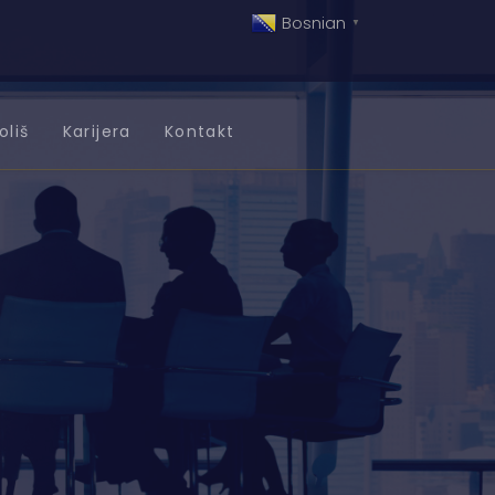
Bosnian
▼
oliš
Karijera
Kontakt