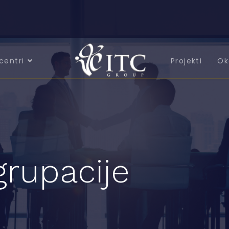
centri
Projekti
Ok
grupacije