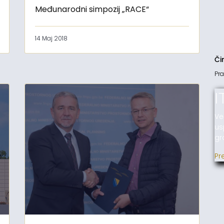
Međunarodni simpozij „RACE“
14 Maj 2018
Či
Pra
I
Ve
us
gr
Pr