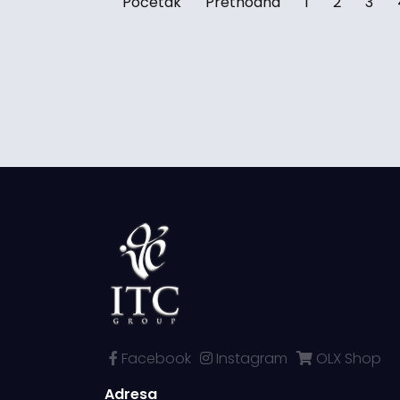
Početak
Prethodna
1
2
3
Facebook
Instagram
OLX Shop
Adresa