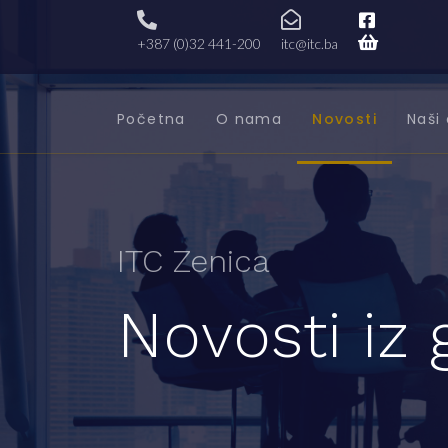
+387 (0)32 441-200
itc@itc.ba
Početna
O nama
Novosti
Naši 
ITC Zenica
Novosti iz 