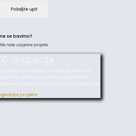
Pošaljite upit
me se bavimo?
tite naše uspješne projekte.
TC Grupacija
ć godinama naša firma realizuje veliki broj
pješnih projekata iz oblasti poljoprivrede,
ađevine, metaloprerade i svih vrsta instalacija.
egledajte projekte