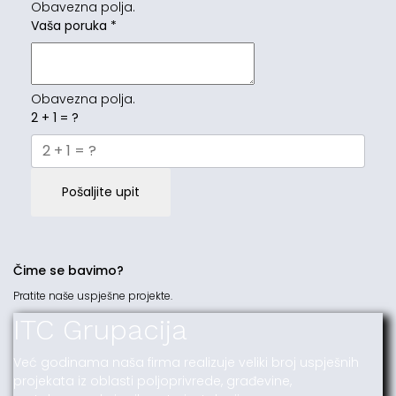
Obavezna polja.
Vaša poruka
*
Obavezna polja.
2 + 1 = ?
Pošaljite upit
Čime se bavimo?
Pratite naše uspješne projekte.
ITC Grupacija
Već godinama naša firma realizuje veliki broj uspješnih
projekata iz oblasti poljoprivrede, građevine,