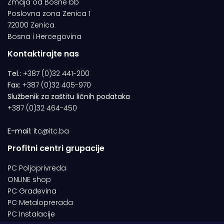
Zmaja od Bosne bb
Poslovna zona Zenica 1
72000 Zenica
Bosna i Hercegovina
Kontaktirajte nas
Tel.:
+387 (0)32 441-200
Fax:
+387 (0)32 405-970
Službenik za zaštitu ličnih podataka
+387 (0)32 464-450
E-mail:
itc@itc.ba
Profitni centri grupacije
PC Poljoprivreda
ONLINE shop
PC Građevina
PC Metaloprerada
PC Instalacije