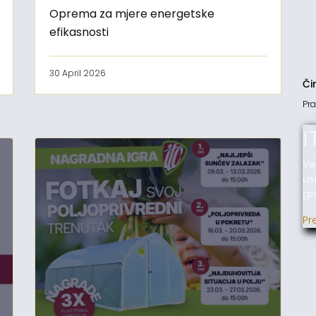
Oprema za mjere energetske
efikasnosti
30 April 2026
Či
Pra
I
Ve
us
gr
Pr