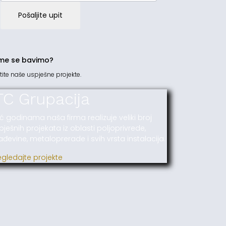
Pošaljite upit
me se bavimo?
tite naše uspješne projekte.
TC Grupacija
ć godinama naša firma realizuje veliki broj
pješnih projekata iz oblasti poljoprivrede,
ađevine, metaloprerade i svih vrsta instalacija.
egledajte projekte