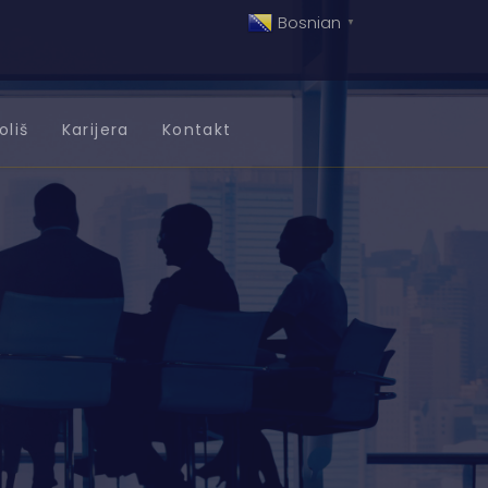
Bosnian
▼
oliš
Karijera
Kontakt