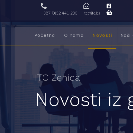
+387 (0)32 441-200
itc@itc.ba
Početna
O nama
Novosti
Naši 
ITC Zenica
Novosti iz 