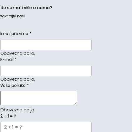
lite saznati više o nama?
taktirajte nas!
Ime i prezime
*
Obavezna polja.
E-mail
*
Obavezna polja.
Vaša poruka
*
Obavezna polja.
2 + 1 = ?