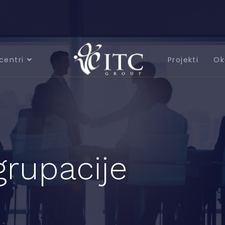
centri
Projekti
Ok
grupacije