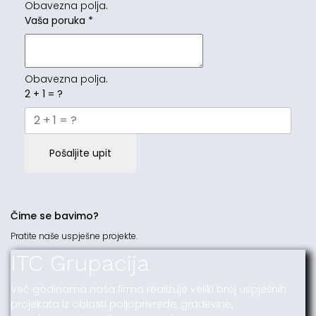
Obavezna polja.
Vaša poruka
*
Obavezna polja.
2 + 1 = ?
Pošaljite upit
Čime se bavimo?
Pratite naše uspješne projekte.
ITC Grupacija
Već godinama naša firma realizuje veliki broj uspješnih
projekata iz oblasti poljoprivrede, građevine,