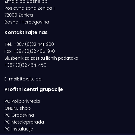
Zmaja od Bosne bb
Poslovna zona Zenica 1
72000 Zenica
Bosna i Hercegovina
Kontaktirajte nas
Tel.:
+387 (0)32 441-200
Fax:
+387 (0)32 405-970
Službenik za zaštitu ličnih podataka
+387 (0)32 464-450
E-mail:
itc@itc.ba
Profitni centri grupacije
PC Poljoprivreda
ONLINE shop
PC Građevina
PC Metaloprerada
PC Instalacije