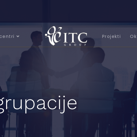
centri
Projekti
Ok
grupacije