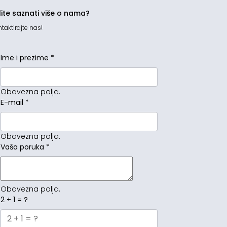
lite saznati više o nama?
taktirajte nas!
Ime i prezime
*
Obavezna polja.
E-mail
*
Obavezna polja.
Vaša poruka
*
Obavezna polja.
2 + 1 = ?