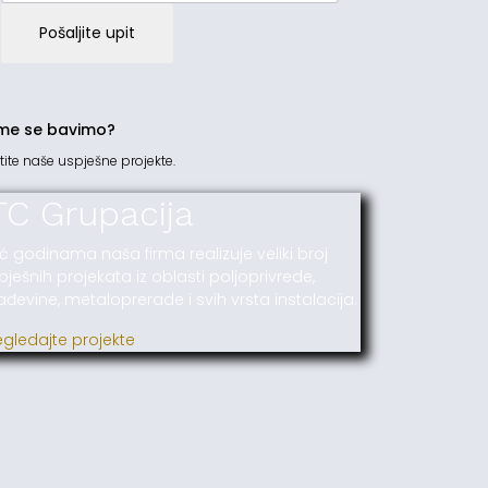
Pošaljite upit
me se bavimo?
tite naše uspješne projekte.
TC Grupacija
ć godinama naša firma realizuje veliki broj
pješnih projekata iz oblasti poljoprivrede,
ađevine, metaloprerade i svih vrsta instalacija.
egledajte projekte