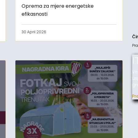
Oprema za mjere energetske
efikasnosti
30 April 2026
Či
Pra
I
Ve
us
gr
Pr