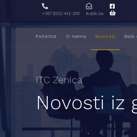
+387 (0)32 441-200
itc@itc.ba
Početna
O nama
Novosti
Naši 
ITC Zenica
Novosti iz 