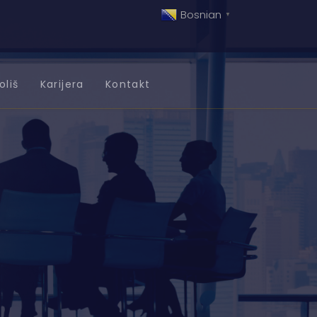
Bosnian
▼
oliš
Karijera
Kontakt