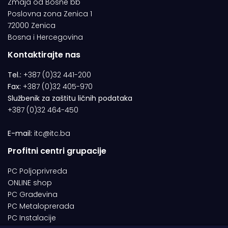
Zmaja od Bosne bb
Poslovna zona Zenica 1
72000 Zenica
Bosna i Hercegovina
Kontaktirajte nas
Tel.:
+387 (0)32 441-200
Fax:
+387 (0)32 405-970
Službenik za zaštitu ličnih podataka
+387 (0)32 464-450
E-mail:
itc@itc.ba
Profitni centri grupacije
PC Poljoprivreda
ONLINE shop
PC Građevina
PC Metaloprerada
PC Instalacije