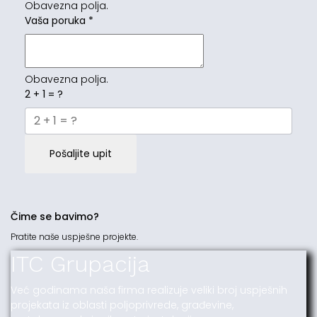
Obavezna polja.
Vaša poruka
*
Obavezna polja.
2 + 1 = ?
Pošaljite upit
Čime se bavimo?
Pratite naše uspješne projekte.
ITC Grupacija
Već godinama naša firma realizuje veliki broj uspješnih
projekata iz oblasti poljoprivrede, građevine,