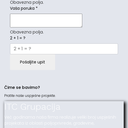
Obavezna polja.
Vaša poruka
*
Obavezna polja.
2 + 1 = ?
Pošaljite upit
Čime se bavimo?
Pratite naše uspješne projekte.
ITC Grupacija
Već godinama naša firma realizuje veliki broj uspješnih
projekata iz oblasti poljoprivrede, građevine,