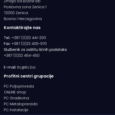
Zmaja od Bosne bb
Poslovna zona Zenica 1
72000 Zenica
Bosna i Hercegovina
Kontaktirajte nas
Tel.:
+387 (0)32 441-200
Fax:
+387 (0)32 405-970
Službenik za zaštitu ličnih podataka
+387 (0)32 464-450
E-mail:
itc@itc.ba
Profitni centri grupacije
PC Poljoprivreda
ONLINE shop
PC Građevina
PC Metaloprerada
PC Instalacije