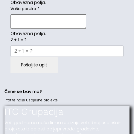
Obavezna polja.
Vaša poruka
*
Obavezna polja.
2 + 1 = ?
Pošaljite upit
Čime se bavimo?
Pratite naše uspješne projekte.
ITC Grupacija
Već godinama naša firma realizuje veliki broj uspješnih
projekata iz oblasti poljoprivrede, građevine,