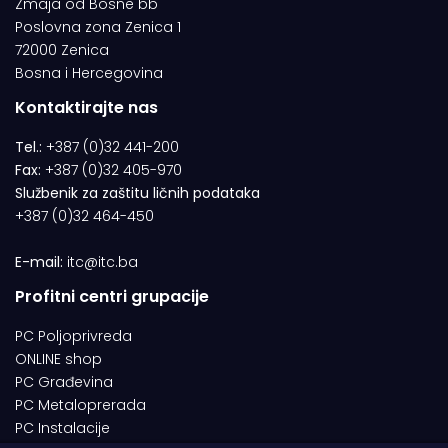
Zmaja od Bosne bb
Poslovna zona Zenica 1
72000 Zenica
Bosna i Hercegovina
Kontaktirajte nas
Tel.:
+387 (0)32 441-200
Fax:
+387 (0)32 405-970
Službenik za zaštitu ličnih podataka
+387 (0)32 464-450
E-mail:
itc@itc.ba
Profitni centri grupacije
PC Poljoprivreda
ONLINE shop
PC Građevina
PC Metaloprerada
PC Instalacije