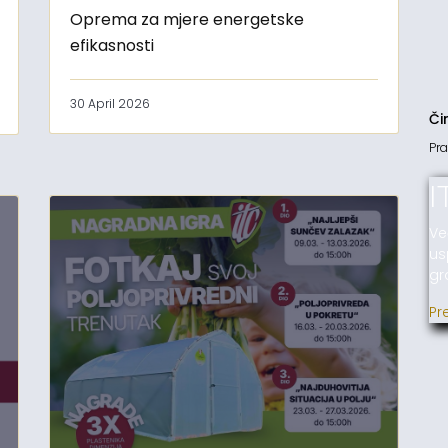
Oprema za mjere energetske
efikasnosti
30 April 2026
Či
Pra
I
Ve
us
gr
Pr