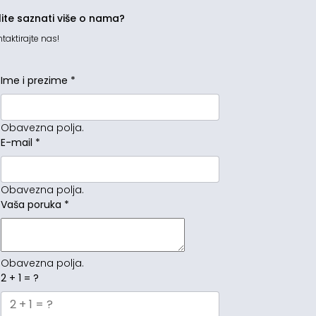
lite saznati više o nama?
taktirajte nas!
Ime i prezime
*
Obavezna polja.
E-mail
*
Obavezna polja.
Vaša poruka
*
Obavezna polja.
2 + 1 = ?