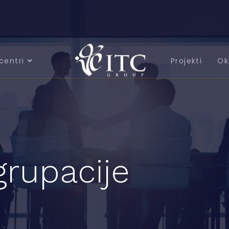
centri
Projekti
Ok
grupacije