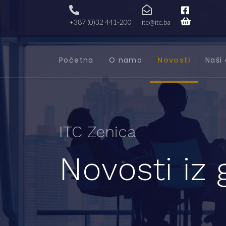
+387 (0)32 441-200
itc@itc.ba
Početna
O nama
Novosti
Naši 
ITC Zenica
Novosti iz 