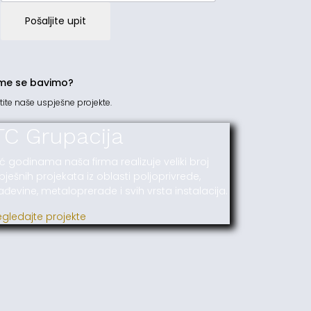
Pošaljite upit
me se bavimo?
tite naše uspješne projekte.
TC Grupacija
ć godinama naša firma realizuje veliki broj
pješnih projekata iz oblasti poljoprivrede,
ađevine, metaloprerade i svih vrsta instalacija.
egledajte projekte