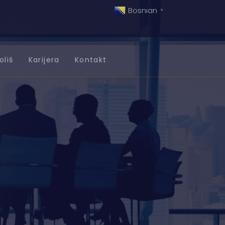
Bosnian
▼
oliš
Karijera
Kontakt