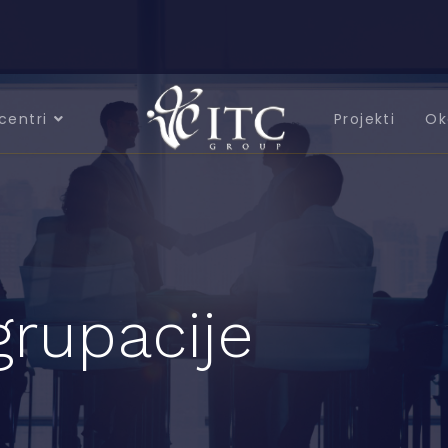
centri
Projekti
Ok
grupacije