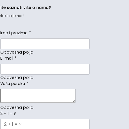
lite saznati više o nama?
taktirajte nas!
Ime i prezime
*
Obavezna polja.
E-mail
*
Obavezna polja.
Vaša poruka
*
Obavezna polja.
2 + 1 = ?