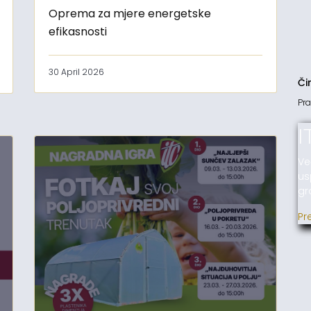
Oprema za mjere energetske
efikasnosti
30 April 2026
Či
Pra
I
Ve
us
gr
Pr