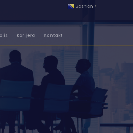
Bosnian
▼
oliš
Karijera
Kontakt