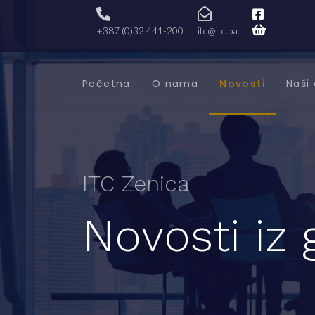
+387 (0)32 441-200
itc@itc.ba
Početna
O nama
Novosti
Naši 
ITC Zenica
Novosti iz 