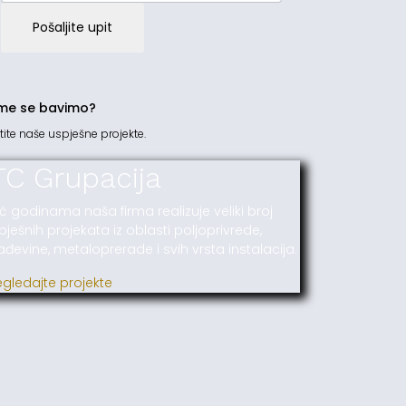
Pošaljite upit
me se bavimo?
tite naše uspješne projekte.
TC Grupacija
ć godinama naša firma realizuje veliki broj
pješnih projekata iz oblasti poljoprivrede,
ađevine, metaloprerade i svih vrsta instalacija.
egledajte projekte