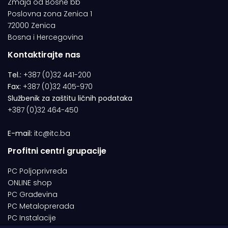
Zmaja od Bosne bb
Poslovna zona Zenica 1
72000 Zenica
Bosna i Hercegovina
Kontaktirajte nas
Tel.:
+387 (0)32 441-200
Fax:
+387 (0)32 405-970
Službenik za zaštitu ličnih podataka
+387 (0)32 464-450
E-mail:
itc@itc.ba
Profitni centri grupacije
PC Poljoprivreda
ONLINE shop
PC Građevina
PC Metaloprerada
PC Instalacije