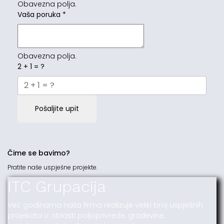
Obavezna polja.
Vaša poruka
*
Obavezna polja.
2 + 1 = ?
Pošaljite upit
Čime se bavimo?
Pratite naše uspješne projekte.
ITC Grupacija
Već godinama naša firma realizuje veliki broj uspješnih
projekata iz oblasti poljoprivrede, građevine,