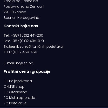
Zmaja od Bosne bb
Poslovna zona Zenica 1
72000 Zenica
Bosna i Hercegovina
Kontaktirajte nas
Tel.:
+387 (0)32 441-200
Fax:
+387 (0)32 405-970
Službenik za zaštitu ličnih podataka
+387 (0)32 464-450
E-mail:
itc@itc.ba
Profitni centri grupacije
PC Poljoprivreda
ONLINE shop
PC Građevina
PC Metaloprerada
PC Instalacije