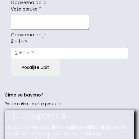
Obavezna polja.
Vaša poruka
*
Obavezna polja.
2 + 1 = ?
Pošaljite upit
Čime se bavimo?
Pratite naše uspješne projekte.
ITC Grupacija
Već godinama naša firma realizuje veliki broj uspješnih
projekata iz oblasti poljoprivrede, građevine,