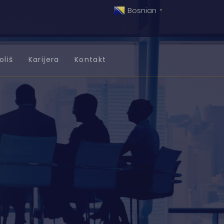
Bosnian
▼
oliš
Karijera
Kontakt