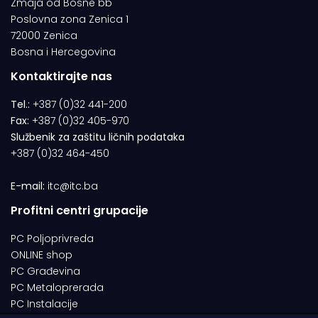
Zmaja od Bosne bb
Poslovna zona Zenica 1
72000 Zenica
Bosna i Hercegovina
Kontaktirajte nas
Tel.:
+387 (0)32 441-200
Fax:
+387 (0)32 405-970
Službenik za zaštitu ličnih podataka
+387 (0)32 464-450
E-mail:
itc@itc.ba
Profitni centri grupacije
PC Poljoprivreda
ONLINE shop
PC Građevina
PC Metaloprerada
PC Instalacije