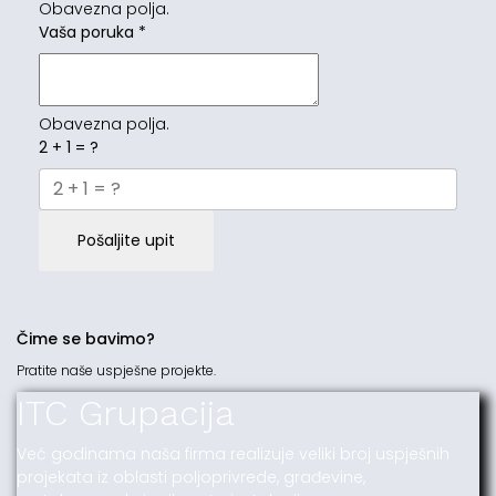
Obavezna polja.
Vaša poruka
*
Obavezna polja.
2 + 1 = ?
Pošaljite upit
Čime se bavimo?
Pratite naše uspješne projekte.
ITC Grupacija
Već godinama naša firma realizuje veliki broj uspješnih
projekata iz oblasti poljoprivrede, građevine,