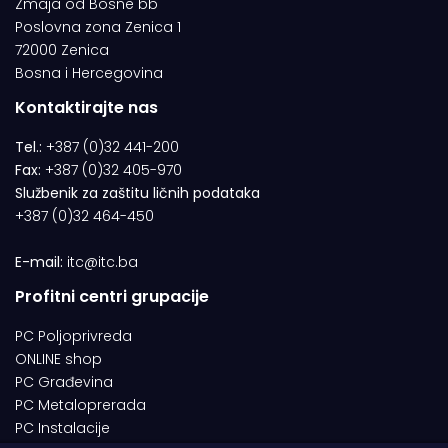
Zmaja od Bosne bb
Poslovna zona Zenica 1
72000 Zenica
Bosna i Hercegovina
Kontaktirajte nas
Tel.:
+387 (0)32 441-200
Fax:
+387 (0)32 405-970
Službenik za zaštitu ličnih podataka
+387 (0)32 464-450
E-mail:
itc@itc.ba
Profitni centri grupacije
PC Poljoprivreda
ONLINE shop
PC Građevina
PC Metaloprerada
PC Instalacije