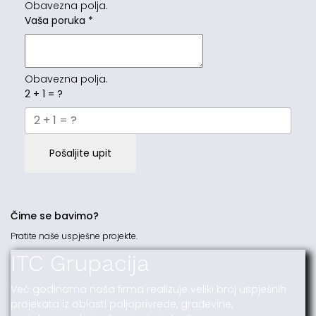
Obavezna polja.
Vaša poruka
*
Obavezna polja.
2 + 1 = ?
Pošaljite upit
Čime se bavimo?
Pratite naše uspješne projekte.
ITC Grupacija
Već godinama naša firma realizuje veliki broj uspješnih
projekata iz oblasti poljoprivrede, građevine,