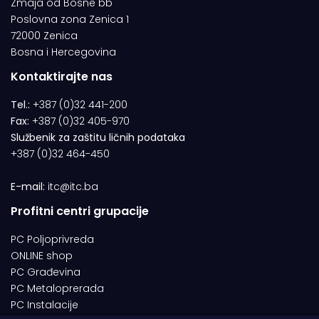
Zmaja od Bosne bb
Poslovna zona Zenica 1
72000 Zenica
Bosna i Hercegovina
Kontaktirajte nas
Tel.:
+387 (0)32 441-200
Fax:
+387 (0)32 405-970
Službenik za zaštitu ličnih podataka
+387 (0)32 464-450
E-mail:
itc@itc.ba
Profitni centri grupacije
PC Poljoprivreda
ONLINE shop
PC Građevina
PC Metaloprerada
PC Instalacije