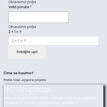
Obavezna polja.
Vaša poruka
*
Obavezna polja.
2 + 1 = ?
Pošaljite upit
Čime se bavimo?
Pratite naše uspješne projekte.
ITC Grupacija
Već godinama naša firma realizuje veliki broj uspješnih
projekata iz oblasti poljoprivrede, građevine,