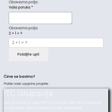
Obavezna polja.
Vaša poruka
*
Obavezna polja.
2 + 1 = ?
Pošaljite upit
Čime se bavimo?
Pratite naše uspješne projekte.
ITC Grupacija
Već godinama naša firma realizuje veliki broj uspješnih
projekata iz oblasti poljoprivrede, građevine,