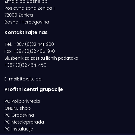
Zmaja od Bosne bb
Poslovna zona Zenica 1
72000 Zenica
Bosna i Hercegovina
Kontaktirajte nas
Tel.:
+387 (0)32 441-200
Fax:
+387 (0)32 405-970
Službenik za zaštitu ličnih podataka
+387 (0)32 464-450
E-mail:
itc@itc.ba
Profitni centri grupacije
PC Poljoprivreda
ONLINE shop
PC Građevina
PC Metaloprerada
PC Instalacije