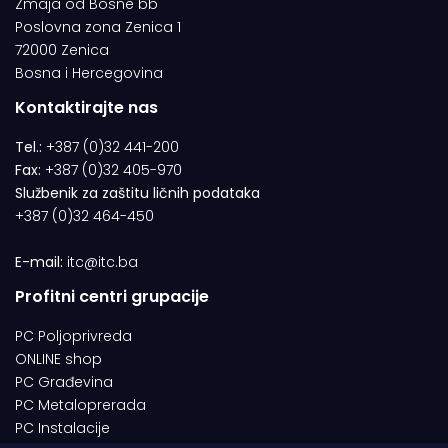
Zmaja od Bosne bb
Poslovna zona Zenica 1
72000 Zenica
Bosna i Hercegovina
Kontaktirajte nas
Tel.:
+387 (0)32 441-200
Fax:
+387 (0)32 405-970
Službenik za zaštitu ličnih podataka
+387 (0)32 464-450
E-mail:
itc@itc.ba
Profitni centri grupacije
PC Poljoprivreda
ONLINE shop
PC Građevina
PC Metaloprerada
PC Instalacije