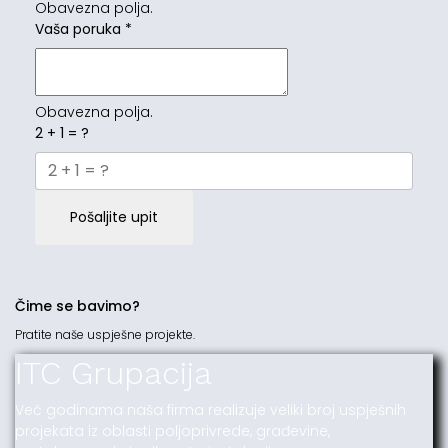
Obavezna polja.
Vaša poruka
*
Obavezna polja.
2 + 1 = ?
Pošaljite upit
Čime se bavimo?
Pratite naše uspješne projekte.
ITC Grupacija
Već godinama naša firma realizuje veliki broj uspješnih
projekata iz oblasti poljoprivrede, građevine,