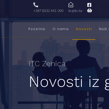
+387 (0)32 441-200
itc@itc.ba
Početna
O nama
Novosti
Naši 
ITC Zenica
Novosti iz 