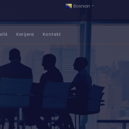
Bosnian
▼
oliš
Karijera
Kontakt