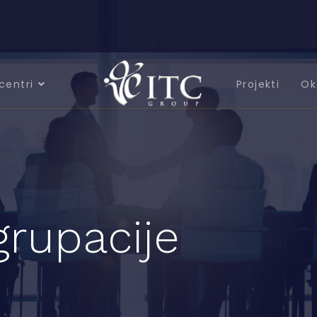
centri
Projekti
Ok
grupacije