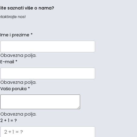
lite saznati više o nama?
taktirajte nas!
Ime i prezime
*
Obavezna polja.
E-mail
*
Obavezna polja.
Vaša poruka
*
Obavezna polja.
2 + 1 = ?