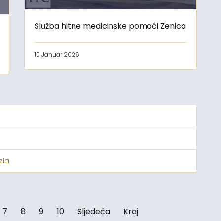
Služba hitne medicinske pomoći Zenica
10 Januar 2026
zla
7
8
9
10
Sljedeća
Kraj