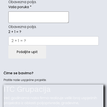
Obavezna polja.
Vaša poruka
*
Obavezna polja.
2 + 1 = ?
Pošaljite upit
Čime se bavimo?
Pratite naše uspješne projekte.
ITC Grupacija
Već godinama naša firma realizuje veliki broj uspješnih
projekata iz oblasti poljoprivrede, građevine,