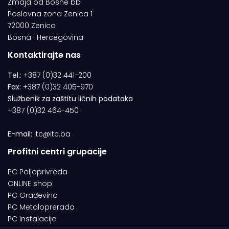
Zmaja od Bosne bb
Poslovna zona Zenica 1
72000 Zenica
Bosna i Hercegovina
Kontaktirajte nas
Tel.:
+387 (0)32 441-200
Fax:
+387 (0)32 405-970
Službenik za zaštitu ličnih podataka
+387 (0)32 464-450
E-mail:
itc@itc.ba
Profitni centri grupacije
PC Poljoprivreda
ONLINE shop
PC Građevina
PC Metaloprerada
PC Instalacije