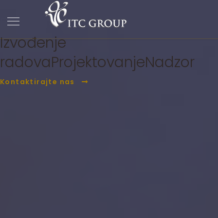
ITC Group
PC Građevina
Izvođenje
radova
Projektovanje
Nadzor
Kontaktirajte nas