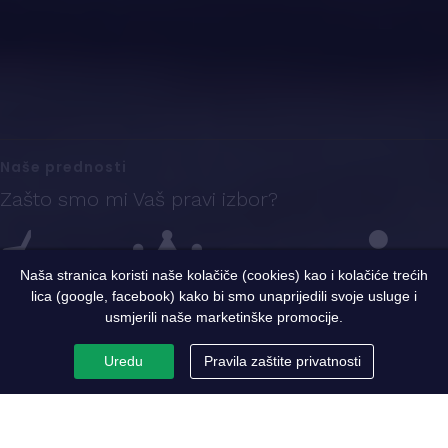
Naše prednosti
Zašto smo mi Vaš pravi izbor?
Naša stranica koristi naše kolačiče (cookies) kao i kolačiće trećih
lica (google, facebook) kako bi smo unaprijedili svoje usluge i
Iskustvo
Sigurnost i kvalitet
Ekspertni tim
usmjerili naše marketinške promocije.
Uredu
Pravila zaštite privatnosti