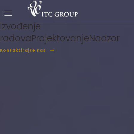
ITC Group
PC Građevina
Izvođenje
radova
Projektovanje
Nadzor
Kontaktirajte nas