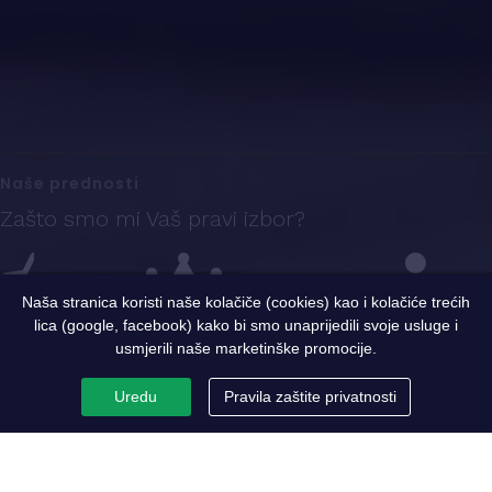
Naše prednosti
Zašto smo mi Vaš pravi izbor?
Naša stranica koristi naše kolačiče (cookies) kao i kolačiće trećih
lica (google, facebook) kako bi smo unaprijedili svoje usluge i
Iskustvo
Sigurnost i kvalitet
Ekspertni tim
usmjerili naše marketinške promocije.
Uredu
Pravila zaštite privatnosti