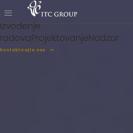
ITC Group
PC Građevina
Izvođenje
radova
Projektovanje
Nadzor
Kontaktirajte nas