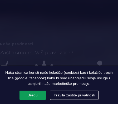
Naše prednosti
Zašto smo mi Vaš pravi izbor?
Naša stranica koristi naše kolačiče (cookies) kao i kolačiće trećih
lica (google, facebook) kako bi smo unaprijedili svoje usluge i
Iskustvo
Sigurnost i kvalitet
Ekspertni tim
usmjerili naše marketinške promocije.
Uredu
Pravila zaštite privatnosti