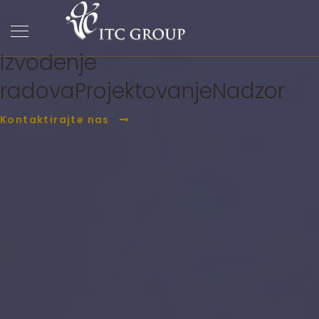
ITC Group
PC Građevina
Izvođenje
radova
Projektovanje
Nadzor
Kontaktirajte nas