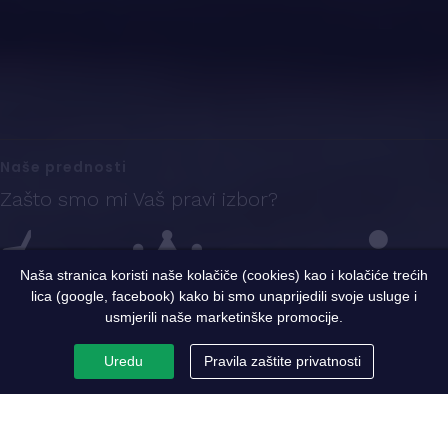
Naše prednosti
Zašto smo mi Vaš pravi izbor?
Naša stranica koristi naše kolačiče (cookies) kao i kolačiće trećih
lica (google, facebook) kako bi smo unaprijedili svoje usluge i
Iskustvo
Sigurnost i kvalitet
Ekspertni tim
usmjerili naše marketinške promocije.
Uredu
Pravila zaštite privatnosti