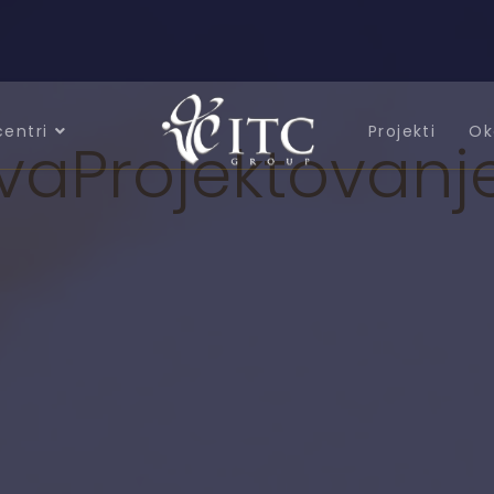
centri
Projekti
Ok
va
Projektovanj