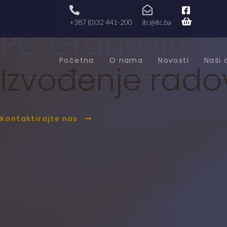
ITC Group
+387 (0)32 441-200
itc@itc.ba
PC Građevina
Početna
O nama
Novosti
Naši 
Izvođenje rado
Kontaktirajte nas