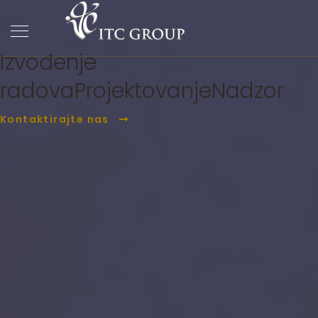
ITC Group
PC Građevina
Izvođenje
radova
Projektovanje
Nadzor
Kontaktirajte nas