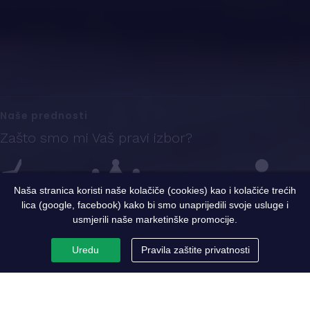
Naše prednosti
Zašto smo mi Vaš pravi izbor?
Naša stranica koristi naše kolačiče (cookies) kao i kolačiće trećih
lica (google, facebook) kako bi smo unaprijedili svoje usluge i
Iskustvo
Sigurnost i kvalitet
Ekspertni tim
usmjerili naše marketinške promocije.
Uredu
Pravila zaštite privatnosti