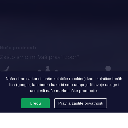
Naše prednosti
Zašto smo mi Vaš pravi izbor?
Naša stranica koristi naše kolačiče (cookies) kao i kolačiće trećih
lica (google, facebook) kako bi smo unaprijedili svoje usluge i
Iskustvo
Sigurnost i kvalitet
Ekspertni tim
usmjerili naše marketinške promocije.
Uredu
Pravila zaštite privatnosti