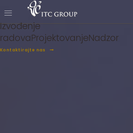
ITC Group
PC Građevina
Izvođenje
radova
Projektovanje
Nadzor
Kontaktirajte nas