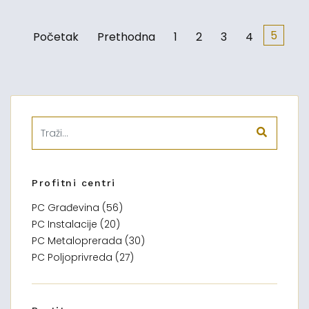
5
Početak
Prethodna
1
2
3
4
Profitni centri
PC Građevina (56)
PC Instalacije (20)
PC Metaloprerada (30)
PC Poljoprivreda (27)