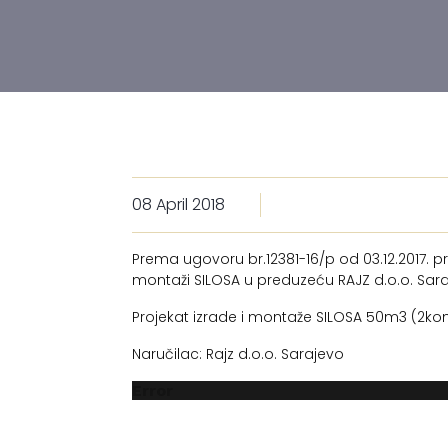
08 April 2018
Prema ugovoru br.12381-16/p od 03.12.2017. pre
montaži SILOSA u preduzeću RAJZ d.o.o. Sar
Projekat izrade i montaže SILOSA 50m3 (2ko
Naručilac: Rajz d.o.o. Sarajevo
Error