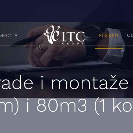
centri
Projekti
Ok
zrade i montaž
) i 80m3 (1 k