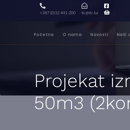
+387 (0)32 441-200
itc@itc.ba
Početna
O nama
Novosti
Naši 
Projekat i
50m3 (2kom