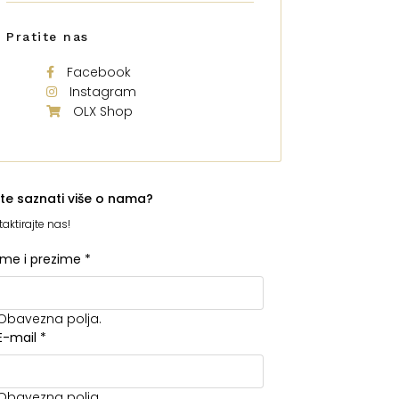
Pratite nas
Facebook
Instagram
OLX Shop
ite saznati više o nama?
aktirajte nas!
Ime i prezime
*
Obavezna polja.
E-mail
*
Obavezna polja.