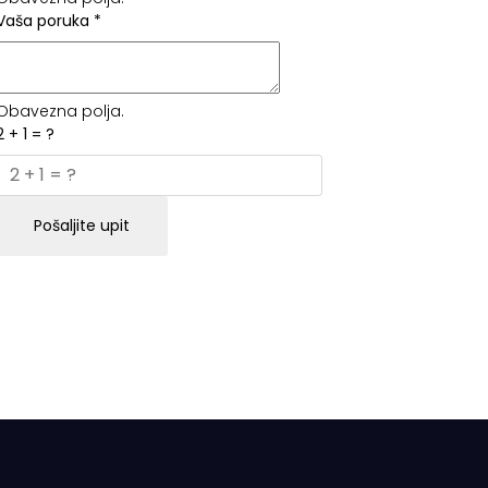
Vaša poruka
*
Obavezna polja.
2 + 1 = ?
Pošaljite upit