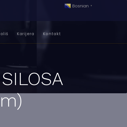
Bosnian
▼
oliš
Karijera
Kontakt
e SILOSA
om)