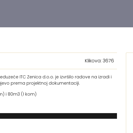
Klikova: 3676
duzeće ITC Zenica d.o.o. je izvršilo radove na izradi i
ajevo prema projektnoj dokumentaciji.
m) i 80m3 (1 kom)