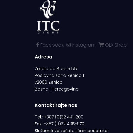
Facebook
Instagram
OLX Shop
Adresa
Zmaja od Bosne bb
Poslovna zona Zenica 1
72000 Zenica
Bosna i Hercegovina
Kontaktirajte nas
Tel.:
+387 (0)32 441-200
Fax:
+387 (0)32 405-970
Službenik za zaštitu ličnih podataka