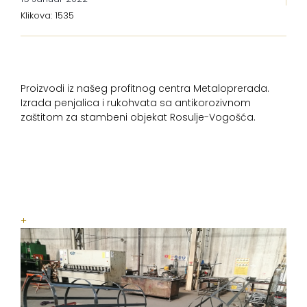
Klikova: 1535
Proizvodi iz našeg profitnog centra Metaloprerada.
Izrada penjalica i rukohvata sa antikorozivnom
zaštitom za stambeni objekat Rosulje-Vogošća.
+