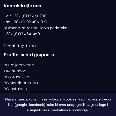
Kontaktirajte nas
Tel.:
+387 (0)32 441-200
Fax:
+387 (0)32 405-970
Službenik za zaštitu ličnih podataka
+387 (0)32 464-450
E-mail:
itc@itc.ba
Profitni centri grupacije
PC Poljoprivreda
ONLINE shop
PC Građevina
PC Metaloprerada
PC Instalacije
Naša stranica koristi naše kolačiče (cookies) kao i kolačiće trećih
lica (google, facebook) kako bi smo unaprijedili svoje usluge i
© 1994-2026 | ITC d.o.o. Zenica. Sva prava pridržana | Designed by
usmjerili naše marketinške promocije.
Web Studio NESA