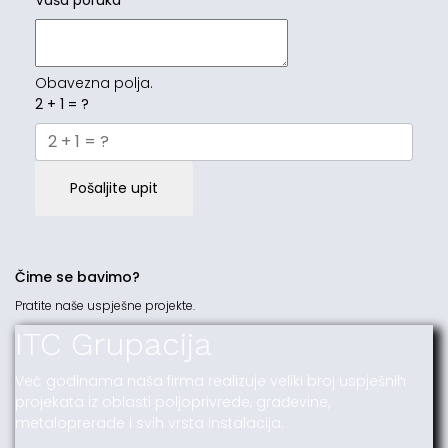
Vaša poruka
*
Obavezna polja.
2 + 1 = ?
Pošaljite upit
Čime se bavimo?
Pratite naše uspješne projekte.
ITC Grupacija
Već godinama naša firma realizuje veliki broj uspješnih
projekata iz oblasti poljoprivrede, građevine,
metaloprerade i svih vrsta instalacija.