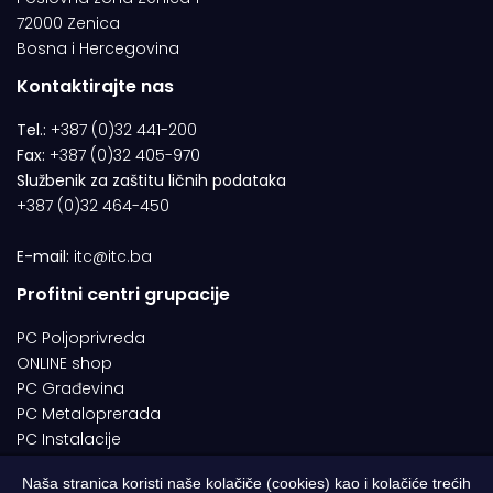
72000 Zenica
Bosna i Hercegovina
Kontaktirajte nas
Tel.:
+387 (0)32 441-200
Fax:
+387 (0)32 405-970
Službenik za zaštitu ličnih podataka
+387 (0)32 464-450
E-mail:
itc@itc.ba
Profitni centri grupacije
PC Poljoprivreda
ONLINE shop
PC Građevina
PC Metaloprerada
PC Instalacije
Naša stranica koristi naše kolačiče (cookies) kao i kolačiće trećih