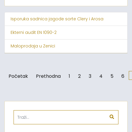
Isporuka sadnica jagode sorte Clery i Arosa
Ekterni audit EN 1090-2
Maloprodaja u Zenici
Početak
Prethodna
1
2
3
4
5
6