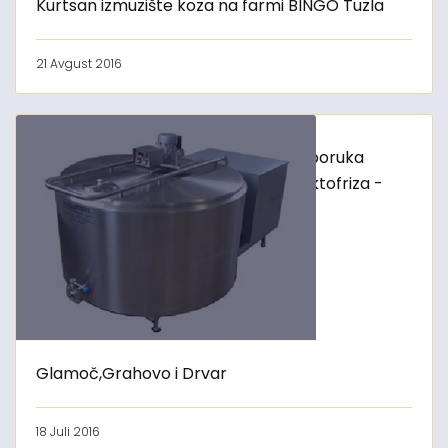
Kurtsan izmuzište koza na farmi BINGO Tuzla
21 Avgust 2016
Isporuka
laktofriza -
Glamoč,Grahovo i Drvar
18 Juli 2016