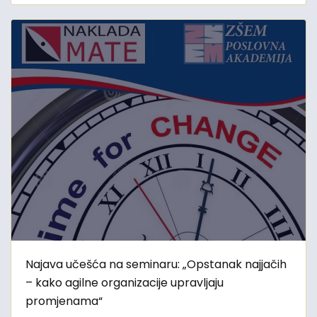
Najava učešća na seminaru: „Opstanak najjačih
– kako agilne organizacije upravljaju
promjenama“