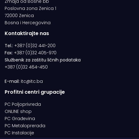
Zmaja od Bosne bb
Poslovna zona Zenica 1
72000 Zenica
Bosna i Hercegovina
Kontaktirajte nas
Tel.:
+387 (0)32 441-200
Fax:
+387 (0)32 405-970
Službenik za zaštitu ličnih podataka
+387 (0)32 464-450
E-mail:
itc@itc.ba
Profitni centri grupacije
PC Poljoprivreda
ONLINE shop
PC Građevina
PC Metaloprerada
PC Instalacije