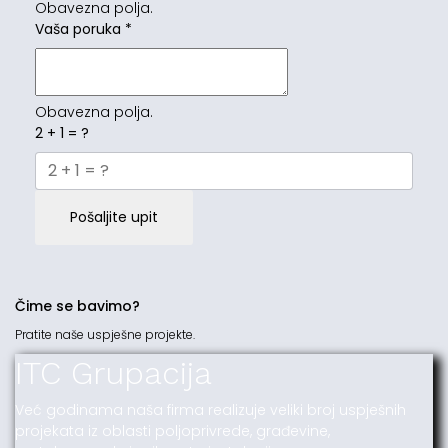
Obavezna polja.
Vaša poruka
*
Obavezna polja.
2 + 1 = ?
Pošaljite upit
Čime se bavimo?
Pratite naše uspješne projekte.
ITC Grupacija
Već godinama naša firma realizuje veliki broj uspješnih
projekata iz oblasti poljoprivrede, građevine,