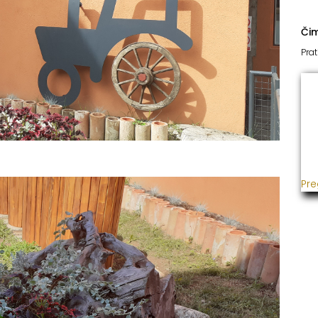
Či
Prat
I
Već
usp
gra
ins
Pre