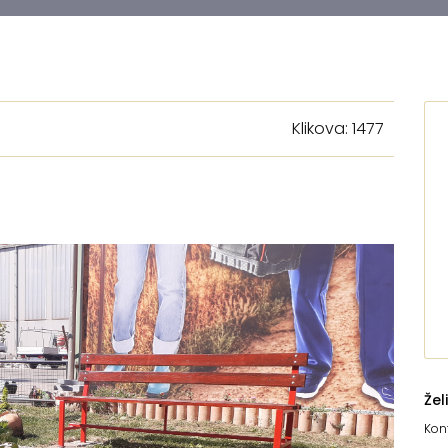
Klikova: 1477
Žel
Kont