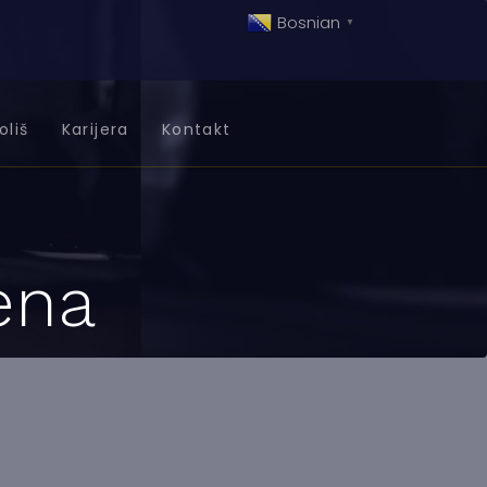
Bosnian
▼
oliš
Karijera
Kontakt
ena