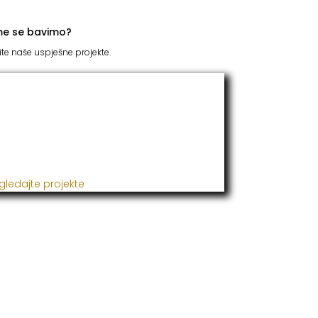
me se bavimo?
ite naše uspješne projekte.
TC Grupacija
 godinama naša firma realizuje veliki broj
ješnih projekata iz oblasti poljoprivrede,
đevine, metaloprerade i svih vrsta
talacija.
gledajte projekte