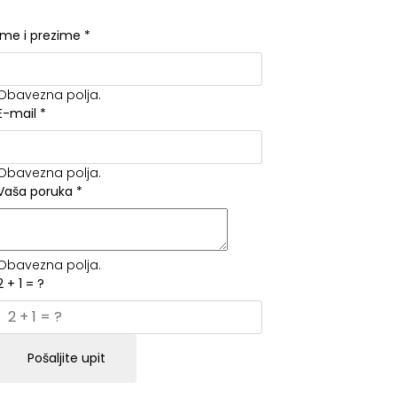
Ime i prezime
*
Obavezna polja.
E-mail
*
Obavezna polja.
Vaša poruka
*
Obavezna polja.
2 + 1 = ?
Pošaljite upit