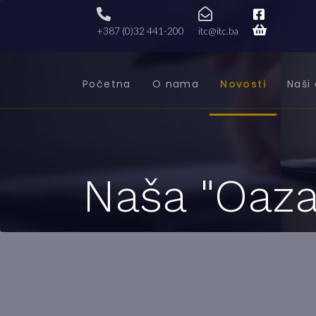
+387 (0)32 441-200
itc@itc.ba
Početna
O nama
Novosti
Naši 
Naša "Oaza