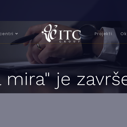
centri
Projekti
Ok
 mira" je završ