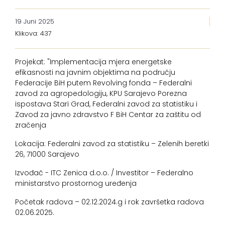
19 Juni 2025
Klikova: 437
Projekat: "Implementacija mjera energetske
efikasnosti na javnim objektima na području
Federacije BiH putem Revolving fonda – Federalni
zavod za agropedologiju, KPU Sarajevo Porezna
ispostava Stari Grad, Federalni zavod za statistiku i
Zavod za javno zdravstvo F BiH Centar za zaštitu od
zračenja
Lokacija: Federalni zavod za statistiku – Zelenih beretki
26, 71000 Sarajevo
Izvođač - ITC Zenica d.o.o. / Investitor – Federalno
ministarstvo prostornog uređenja
Početak radova – 02.12.2024.g i rok završetka radova
02.06.2025.