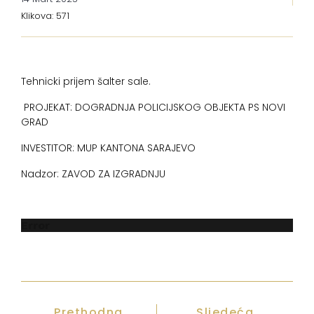
Klikova: 571
Tehnicki prijem šalter sale.
PROJEKAT: DOGRADNJA POLICIJSKOG OBJEKTA PS NOVI
GRAD
INVESTITOR: MUP KANTONA SARAJEVO
Nadzor: ZAVOD ZA IZGRADNJU
Error
Prethodna
Sljedeća