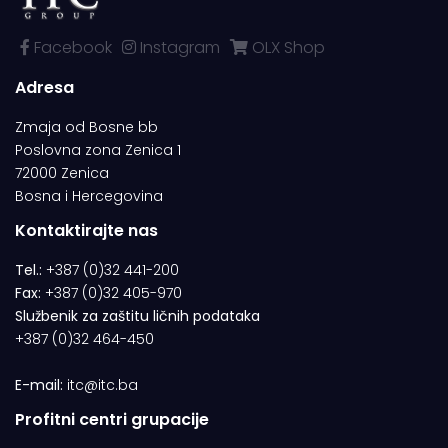
Facebook
Instagram
OLX Shop
Adresa
Zmaja od Bosne bb
Poslovna zona Zenica 1
72000 Zenica
Bosna i Hercegovina
Kontaktirajte nas
Tel.:
+387 (0)32 441-200
Fax:
+387 (0)32 405-970
Službenik za zaštitu ličnih podataka
+387 (0)32 464-450
E-mail:
itc@itc.ba
Profitni centri grupacije