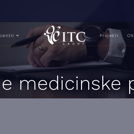
centri
Projekti
Ok
ne medicinske