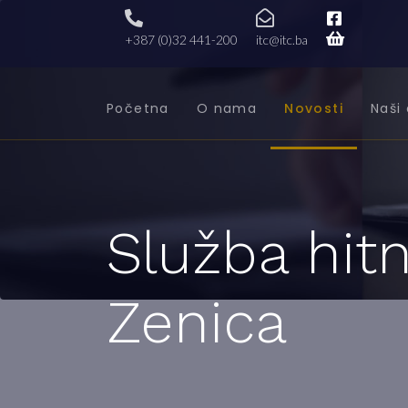
+387 (0)32 441-200
itc@itc.ba
Početna
O nama
Novosti
Naši 
Služba hit
Zenica