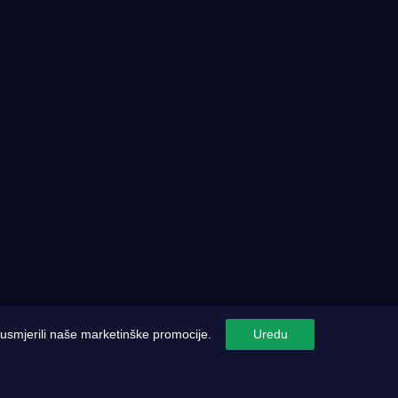
i usmjerili naše marketinške promocije.
Uredu
Pravila o zaštiti privatnosti