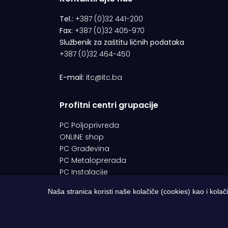
Tel.:
+387 (0)32 441-200
Fax:
+387 (0)32 405-970
Službenik za zaštitu ličnih podataka
+387 (0)32 464-450
E-mail:
itc@itc.ba
Profitni centri grupacije
PC Poljoprivreda
ONLINE shop
PC Građevina
PC Metaloprerada
PC Instalacije
Naša stranica koristi naše kolačiče (cookies) kao i kolač
© 1994-2026 | ITC d.o.o. Zenica. Sva prava pridržana |