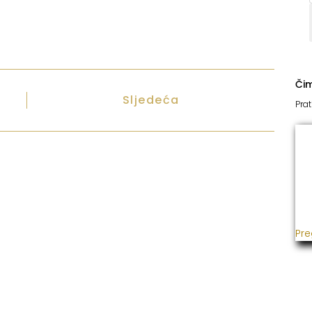
Či
Sljedeća
Prat
I
Već
usp
gra
ins
Pre