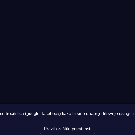
iće trećih lica (google, facebook) kako bi smo unaprijedili svoje usluge 
 Designed by
Web Studio NESA
Pravila zaštite privatnosti