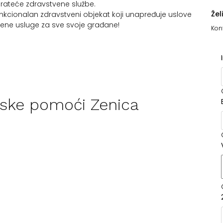
prateće zdravstvene službe.
Žel
kcionalan zdravstveni objekat koji unapređuje uslove
tvene usluge za sve svoje građane!
Kont
nske pomoći Zenica