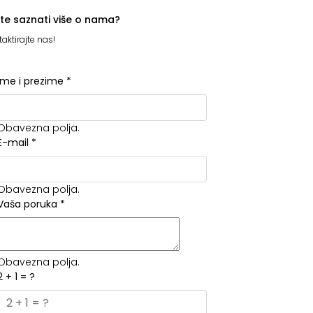
ite saznati više o nama?
aktirajte nas!
Ime i prezime
*
Obavezna polja.
E-mail
*
Obavezna polja.
Vaša poruka
*
Obavezna polja.
2 + 1 = ?