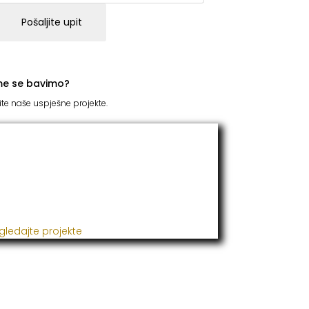
Pošaljite upit
me se bavimo?
ite naše uspješne projekte.
TC Grupacija
 godinama naša firma realizuje veliki broj
ješnih projekata iz oblasti poljoprivrede,
đevine, metaloprerade i svih vrsta
talacija.
gledajte projekte