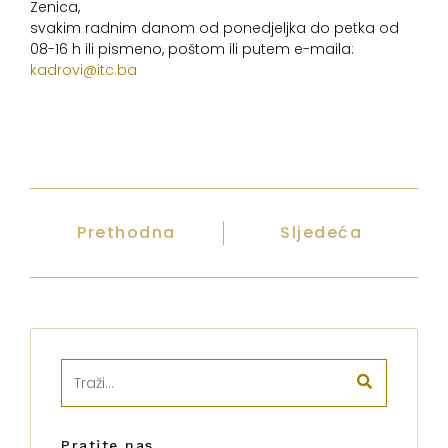
Zenica,
svakim radnim danom od ponedjeljka do petka od
08-16 h ili pismeno, poštom ili putem e-maila:
kadrovi@itc.ba
Prethodna
Sljedeća
Pratite nas