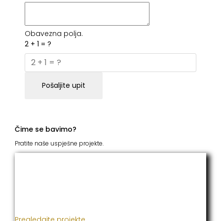
Obavezna polja.
2 + 1 = ?
Pošaljite upit
Čime se bavimo?
Pratite naše uspješne projekte.
ITC Grupacija
Već godinama naša firma realizuje veliki broj
uspješnih projekata iz oblasti poljoprivrede, građevine,
metaloprerade i svih vrsta instalacija.
Pregledajte projekte