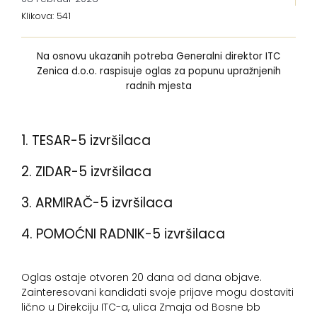
Klikova: 541
Na osnovu ukazanih potreba Generalni direktor ITC
Zenica d.o.o. raspisuje oglas za popunu upražnjenih
radnih mjesta
1. TESAR-5 izvršilaca
2. ZIDAR-5 izvršilaca
3. ARMIRAČ-5 izvršilaca
4. POMOĆNI RADNIK-5 izvršilaca
Oglas ostaje otvoren 20 dana od dana objave.
Zainteresovani kandidati svoje prijave mogu dostaviti
lično u Direkciju ITC-a, ulica Zmaja od Bosne bb