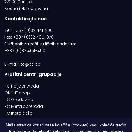
72000 Zenica
Bosna i Hercegovina
Kontaktirajte nas
Tel.:
+387 (0)32 441-200
Fax:
+387 (0)32 405-970
Službenik za zaštitu ličnih podataka
+387 (0)32 464-450
E-mail:
itc@itc.ba
Profitni centri grupacije
PC Poljoprivreda
ONLINE shop
PC Građevina
PC Metaloprerada
PC Instalacije
Naša stranica koristi naše kolačiče (cookies) kao i kolačiće trećih
lica (google, facebook) kako bi smo unaprijedili svoje usluge i